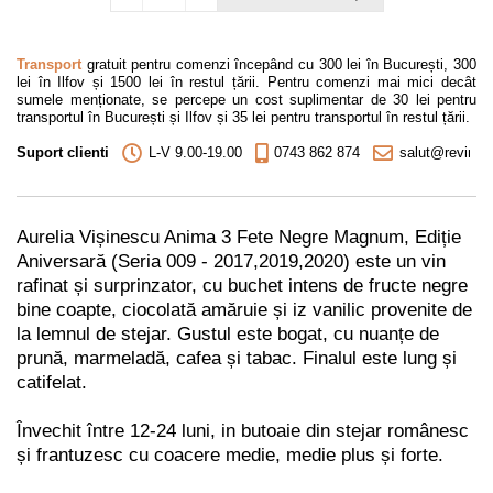
Transport
gratuit pentru comenzi începând cu 300 lei în București, 300
lei în Ilfov și 1500 lei în restul țării. Pentru comenzi mai mici decât
sumele menționate, se percepe un cost suplimentar de 30 lei pentru
transportul în București și Ilfov și 35 lei pentru transportul în restul țării.
Suport clienti
L-V 9.00-19.00
0743 862 874
salut@revino.r
Aurelia Vișinescu Anima 3 Fete Negre Magnum, Ediție
Aniversară (Seria 009 -
2017,2019,2020
)
este un vin
rafinat și surprinzator, cu buchet intens de fructe negre
bine coapte, ciocolată amăruie și iz vanilic provenite de
la lemnul de stejar. Gustul este bogat, cu nuanțe de
prună, marmeladă, cafea și tabac. Finalul este lung și
catifelat.
Învechit între 12-24 luni, in butoaie din stejar românesc
și frantuzesc cu coacere medie, medie plus și forte.