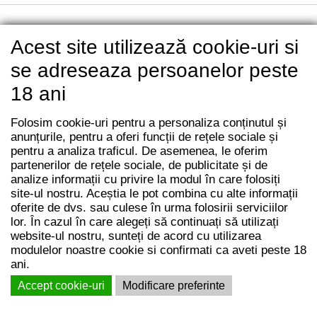
Acest site utilizează cookie-uri si
se adreseaza persoanelor peste
18 ani
Folosim cookie-uri pentru a personaliza conținutul și
anunțurile, pentru a oferi funcții de rețele sociale și
pentru a analiza traficul. De asemenea, le oferim
partenerilor de rețele sociale, de publicitate și de
analize informații cu privire la modul în care folosiți
site-ul nostru. Aceștia le pot combina cu alte informații
oferite de dvs. sau culese în urma folosirii serviciilor
lor. În cazul în care alegeți să continuați să utilizați
website-ul nostru, sunteți de acord cu utilizarea
modulelor noastre cookie si confirmati ca aveti peste 18
Experience Gourmand
ani.
1 vin roșu / 1 pate măsline / 1 sos romesco / 1 roșii uscate / 1
Accept cookie-uri
Modificare preferinte
set dulceaâă / 1 cutie cadou
255.00 LEI