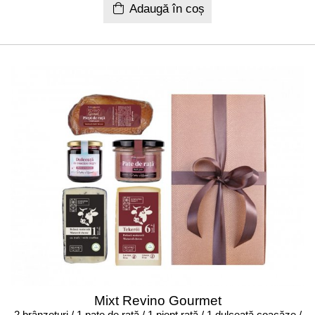
Adaugă în coș
Mixt Revino Gourmet
2 brânzeturi / 1 pate de rață / 1 piept rață / 1 dulceață coacăze /