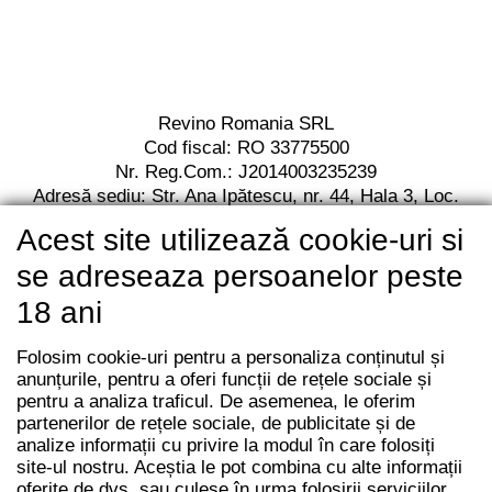
Revino Romania SRL
Cod fiscal: RO 33775500
Nr. Reg.Com.: J2014003235239
Adresă sediu: Str. Ana Ipătescu,
nr. 44, Hala 3,
Loc.
Jilava, Jud. Ilfov,
Cod postal 077120
Acest site utilizează cookie-uri si
RO13 BACX 0000 0010 7112 2001
Unicredit Bank
se adreseaza persoanelor peste
18 ani
Folosim cookie-uri pentru a personaliza conținutul și
anunțurile, pentru a oferi funcții de rețele sociale și
pentru a analiza traficul. De asemenea, le oferim
partenerilor de rețele sociale, de publicitate și de
analize informații cu privire la modul în care folosiți
site-ul nostru. Aceștia le pot combina cu alte informații
oferite de dvs. sau culese în urma folosirii serviciilor