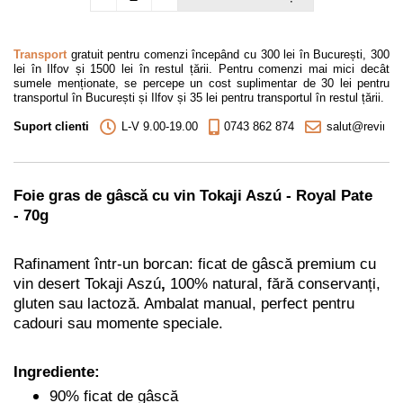
Transport
gratuit pentru comenzi începând cu 300 lei în București, 300
lei în Ilfov și 1500 lei în restul țării. Pentru comenzi mai mici decât
sumele menționate, se percepe un cost suplimentar de 30 lei pentru
transportul în București și Ilfov și 35 lei pentru transportul în restul țării.
Suport clienti
L-V 9.00-19.00
0743 862 874
salut@revino.r
Foie gras
de gâscă cu vin
Tokaji Aszú
-
Royal Pate
-
70g
Rafinament într-un borcan: ficat de gâscă premium cu
vin desert
Tokaji Aszú
,
100% natural, fără conservanți,
gluten sau lactoză. Ambalat manual, perfect pentru
cadouri sau momente speciale.
Ingrediente:
90% ficat de gâscă