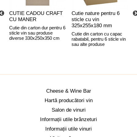
CUTIE CADOU CRAFT
Cutie nature pentru 6
C
CU MANER
sticle cu vin
C
325x255x180 mm
Cutie din carton dur pentru 6
sticle vin sau produse
Cutie din carton cu capac
C
diverse 330x250x350 cm
rabatabil, pentru 6 sticle vin
r
sau alte produse
C
Cheese & Wine Bar
Hartă producători vin
Salon de vinuri
Informații utile brânzeturi
Informații utile vinuri