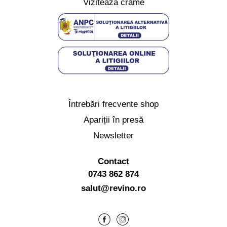
Vizitează crame
Întrebări frecvente shop
Apariții în presă
Newsletter
Contact
0743 862 874
salut@revino.ro