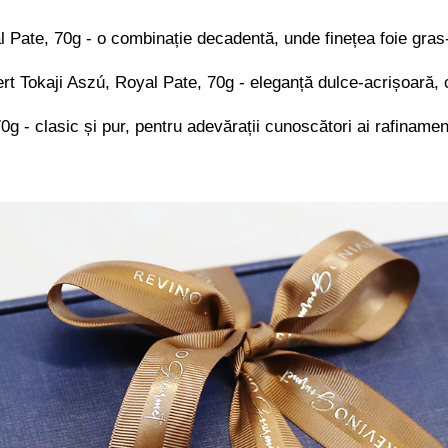
Pate, 70g - o combinație decadentă, unde finețea foie gras-u
t Tokaji Aszú, Royal Pate, 70g - eleganță dulce-acrișoară, cu
 - clasic și pur, pentru adevărații cunoscători ai rafinamen