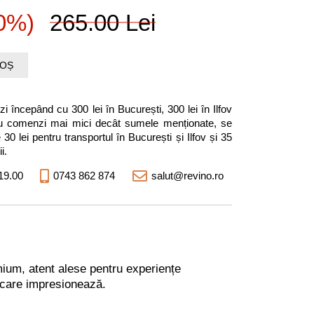
10%)
265.00 Lei
COȘ
i începând cu 300 lei în București, 300 lei în Ilfov
entru comenzi mai mici decât sumele menționate, se
0 lei pentru transportul în București și Ilfov și 35
i.
19.00
0743 862 874
salut@revino.ro
mium, atent alese pentru experiențe
 care impresionează.