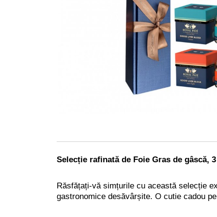
Selecție rafinată de Foie Gras de gâscă, 3
Răsfățați-vă simțurile cu această selecție e
gastronomice desăvârșite.
O cutie cadou pe