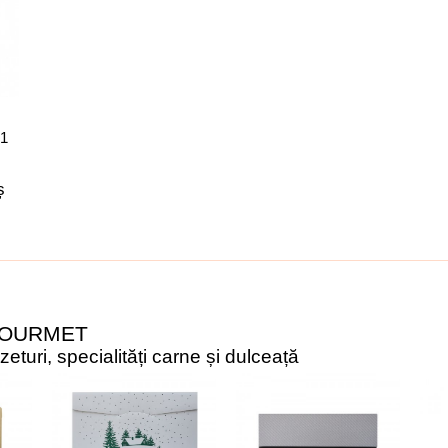
 1
ș
GOURMET
turi, specialități carne și dulceață