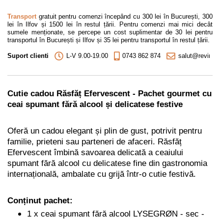
Transport
gratuit pentru comenzi începând cu 300 lei în București, 300
lei în Ilfov și 1500 lei în restul țării. Pentru comenzi mai mici decât
sumele menționate, se percepe un cost suplimentar de 30 lei pentru
transportul în București și Ilfov și 35 lei pentru transportul în restul țării.
Suport clienti
L-V 9.00-19.00
0743 862 874
salut@revino.r
Cutie cadou Răsfăț Efervescent - Pachet gourmet cu
ceai spumant fără alcool și delicatese festive
Oferă un cadou elegant și plin de gust, potrivit pentru
familie, prieteni sau parteneri de afaceri. Răsfăț
Efervescent îmbină savoarea delicată a ceaiului
spumant fără alcool cu delicatese fine din gastronomia
internațională, ambalate cu grijă într-o cutie festivă.
Conținut pachet:
1 x
ceai spumant fără alcool LYSEGRØN
- sec -