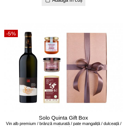
Adaugă în coș
-5%
Solo Quinta Gift Box
Vin alb premium / brânză maturată / pate mangaliță / dulceață /