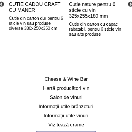
CUTIE CADOU CRAFT
Cutie nature pentru 6
C
CU MANER
sticle cu vin
C
325x255x180 mm
Cutie din carton dur pentru 6
sticle vin sau produse
Cutie din carton cu capac
C
diverse 330x250x350 cm
rabatabil, pentru 6 sticle vin
r
sau alte produse
C
Cheese & Wine Bar
Hartă producători vin
Salon de vinuri
Informații utile brânzeturi
Informații utile vinuri
Vizitează crame