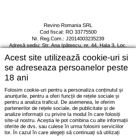
Revino Romania SRL
Cod fiscal: RO 33775500
Nr. Reg.Com.: J2014003235239
Adresă sediu: Str. Ana Ipătescu,
nr. 44, Hala 3,
Loc.
Jilava, Jud. Ilfov,
Cod postal 077120
Acest site utilizează cookie-uri si
RO13 BACX 0000 0010 7112 2001
Unicredit Bank
se adreseaza persoanelor peste
18 ani
Folosim cookie-uri pentru a personaliza conținutul și
anunțurile, pentru a oferi funcții de rețele sociale și
pentru a analiza traficul. De asemenea, le oferim
partenerilor de rețele sociale, de publicitate și de
analize informații cu privire la modul în care folosiți
site-ul nostru. Aceștia le pot combina cu alte informații
oferite de dvs. sau culese în urma folosirii serviciilor
lor. În cazul în care alegeți să continuați să utilizați