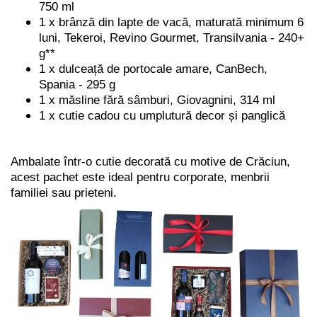
750 ml
1 x brânză din lapte de vacă, maturată minimum 6
luni, Tekeroi, Revino Gourmet, Transilvania - 240+
g**
1 x dulceață de portocale amare, CanBech,
Spania - 295 g
1 x măsline fără sâmburi, Giovagnini, 314 ml
1 x cutie cadou cu umplutură decor și panglică
Ambalate într-o cutie decorată cu motive de Crăciun,
acest pachet este ideal pentru corporate, menbrii
familiei sau prieteni.