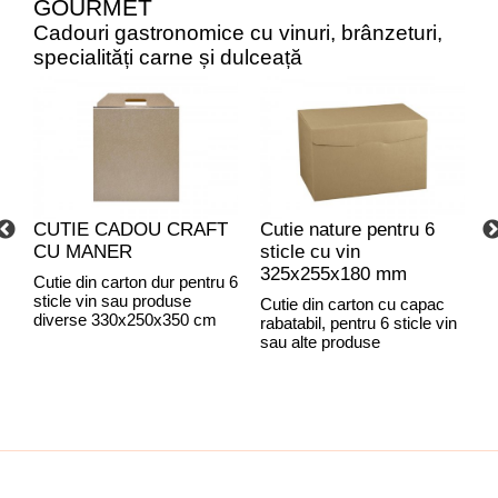
GOURMET
Cadouri gastronomice cu vinuri, brânzeturi,
specialități carne și dulceață
CUTIE CADOU CRAFT
Cutie nature pentru 6
C
CU MANER
sticle cu vin
C
325x255x180 mm
Cutie din carton dur pentru 6
sticle vin sau produse
Cutie din carton cu capac
C
diverse 330x250x350 cm
rabatabil, pentru 6 sticle vin
r
sau alte produse
C