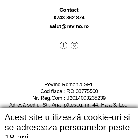
Contact
0743 862 874
salut@revino.ro
Revino Romania SRL
Cod fiscal: RO 33775500
Nr. Reg.Com.: J2014003235239
Adresă sediu: Str. Ana Ipătescu,
nr. 44, Hala 3,
Loc.
Jilava, Jud. Ilfov,
Cod postal 077120
Acest site utilizează cookie-uri si
RO13 BACX 0000 0010 7112 2001
Unicredit Bank
se adreseaza persoanelor peste
18 ani