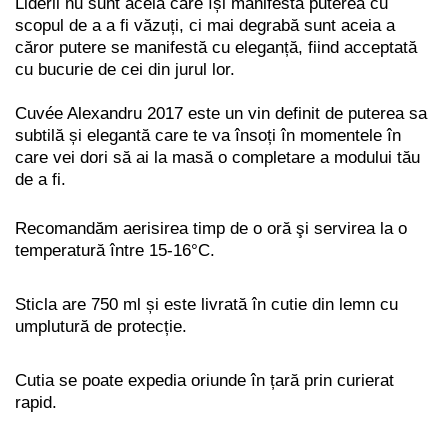
Liderii nu sunt aceia care își manifestă puterea cu
scopul de a a fi văzuți, ci mai degrabă sunt aceia a
căror putere se manifestă cu eleganță, fiind acceptată
cu bucurie de cei din jurul lor.
Cuvée Alexandru 2017 este un vin definit de puterea sa
subtilă și elegantă care te va însoți în momentele în
care vei dori să ai la masă o completare a modului tău
de a fi.
Recomandăm aerisirea timp de o oră şi servirea la o
temperatură între 15-16°C.
Sticla are 750 ml și este livrată în cutie din lemn cu
umplutură de protecție.
Cutia se poate expedia oriunde în țară prin curierat
rapid.