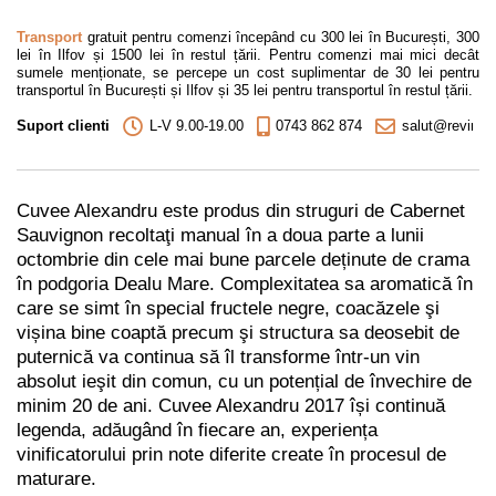
Transport
gratuit pentru comenzi începând cu 300 lei în București, 300
lei în Ilfov și 1500 lei în restul țării. Pentru comenzi mai mici decât
sumele menționate, se percepe un cost suplimentar de 30 lei pentru
transportul în București și Ilfov și 35 lei pentru transportul în restul țării.
Suport clienti
L-V 9.00-19.00
0743 862 874
salut@revino.r
Cuvee Alexandru este produs din struguri de Cabernet
Sauvignon recoltaţi manual în a doua parte a lunii
octombrie din cele mai bune parcele deținute de crama
în podgoria Dealu Mare.
Complexitatea sa aromatică în
care se simt în special fructele negre, coacăzele şi
vișina bine coaptă precum şi structura sa deosebit de
puternică va continua să îl transforme într-un vin
absolut ieşit din comun, cu un potențial de învechire de
minim 20 de ani. Cuvee Alexandru 2017 își continuă
legenda, adăugând în fiecare an, experiența
vinificatorului prin note diferite create în procesul de
maturare.