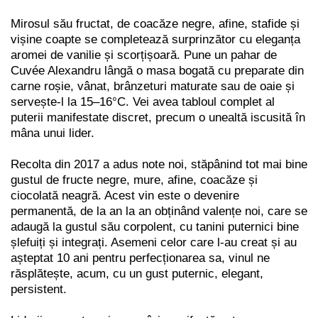
Mirosul său fructat, de coacăze negre, afine, stafide și
vișine coapte se completează surprinzător cu eleganța
aromei de vanilie și scorțișoară. Pune un pahar de
Cuvée Alexandru lângă o masa bogată cu preparate din
carne roșie, vânat, brânzeturi maturate sau de oaie și
servește-l la 15–16°C. Vei avea tabloul complet al
puterii manifestate discret, precum o unealtă iscusită în
mâna unui lider.
Recolta din 2017 a adus note noi, stăpânind tot mai bine
gustul de fructe negre, mure, afine, coacăze și
ciocolată neagră. Acest vin este o devenire
permanentă, de la an la an obținând valențe noi, care se
adaugă la gustul său corpolent, cu tanini puternici bine
șlefuiți și integrați. Asemeni celor care l-au creat și au
așteptat 10 ani pentru perfecționarea sa, vinul ne
răsplătește, acum, cu un gust puternic, elegant,
persistent.