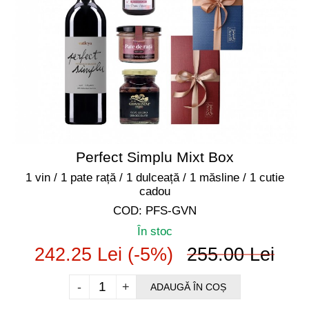
Perfect Simplu Mixt Box
1 vin / 1 pate rață / 1 dulceață / 1 măsline / 1 cutie
cadou
COD: PFS-GVN
În stoc
242.25 Lei (-5%)
255.00 Lei
-
+
ADAUGĂ ÎN COȘ