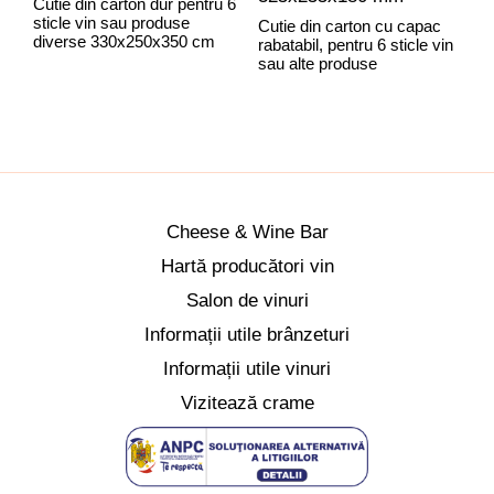
Cutie din carton dur pentru 6
sticle vin sau produse
Cutie din carton cu capac
C
diverse 330x250x350 cm
rabatabil, pentru 6 sticle vin
r
sau alte produse
C
Cheese & Wine Bar
Hartă producători vin
Salon de vinuri
Informații utile brânzeturi
Informații utile vinuri
Vizitează crame