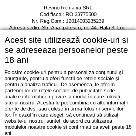
Revino Romania SRL
Cod fiscal: RO 33775500
Nr. Reg.Com.: J2014003235239
Adresă sediu: Str. Ana Ipătescu,
nr. 44, Hala 3,
Loc.
Jilava, Jud. Ilfov,
Cod postal 077120
Acest site utilizează cookie-uri si
RO13 BACX 0000 0010 7112 2001
Unicredit Bank
se adreseaza persoanelor peste
18 ani
Folosim cookie-uri pentru a personaliza conținutul și
anunțurile, pentru a oferi funcții de rețele sociale și
pentru a analiza traficul. De asemenea, le oferim
partenerilor de rețele sociale, de publicitate și de
analize informații cu privire la modul în care folosiți
site-ul nostru. Aceștia le pot combina cu alte informații
oferite de dvs. sau culese în urma folosirii serviciilor
lor. În cazul în care alegeți să continuați să utilizați
website-ul nostru, sunteți de acord cu utilizarea
modulelor noastre cookie si confirmati ca aveti peste 18
ani.
© REVINO ROMANIA 2014 - 2026 | Toate drepturile rezervate |