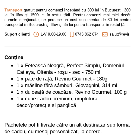
Transport
gratuit pentru comenzi începând cu 300 lei în București, 300
lei în Ilfov și 1500 lei în restul țării. Pentru comenzi mai mici decât
sumele menționate, se percepe un cost suplimentar de 30 lei pentru
transportul în București și Ilfov și 35 lei pentru transportul în restul țării.
Suport clienti
L-V 9.00-19.00
0743 862 874
salut@revino.r
Conține
1 x Fetească Neagră, Perfect Simplu, Domeniul
Catleya, Oltenia - roșu - sec - 750 ml
1 x pate de rață, Revino Gourmet - 180g
1 x măsline fără sâmburi, Giovagnini, 314 ml
1 x dulceață de coacăze, Revino Gourmet, 100 g
1 x cutie cadou premium, umplutură
decor/protecție și panglică
Pachetele pot fi livrate către un alt destinatar sub forma
de cadou, cu mesaj personalizat, la cerere.