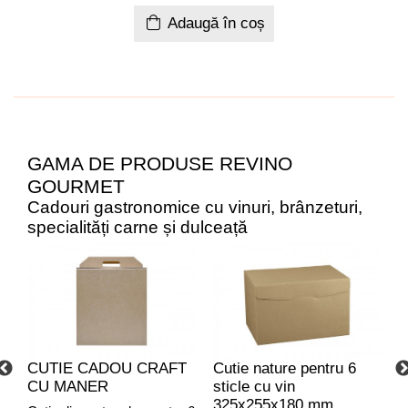
Adaugă în coș
GAMA DE PRODUSE REVINO
GOURMET
Cadouri gastronomice cu vinuri, brânzeturi,
specialități carne și dulceață
CUTIE CADOU CRAFT
Cutie nature pentru 6
C
CU MANER
sticle cu vin
C
325x255x180 mm