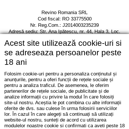
Revino Romania SRL
Cod fiscal: RO 33775500
Nr. Reg.Com.: J2014003235239
Adresă sediu: Str. Ana Ipătescu,
nr. 44, Hala 3,
Loc.
Jilava, Jud. Ilfov,
Cod postal 077120
Acest site utilizează cookie-uri si
RO13 BACX 0000 0010 7112 2001
Unicredit Bank
se adreseaza persoanelor peste
18 ani
Folosim cookie-uri pentru a personaliza conținutul și
anunțurile, pentru a oferi funcții de rețele sociale și
pentru a analiza traficul. De asemenea, le oferim
partenerilor de rețele sociale, de publicitate și de
analize informații cu privire la modul în care folosiți
site-ul nostru. Aceștia le pot combina cu alte informații
oferite de dvs. sau culese în urma folosirii serviciilor
lor. În cazul în care alegeți să continuați să utilizați
website-ul nostru, sunteți de acord cu utilizarea
modulelor noastre cookie si confirmati ca aveti peste 18