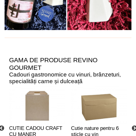
GAMA DE PRODUSE REVINO
GOURMET
Cadouri gastronomice cu vinuri, brânzeturi,
specialități carne și dulceață
CUTIE CADOU CRAFT
Cutie nature pentru 6
C
CU MANER
sticle cu vin
C