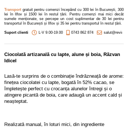
Transport
gratuit pentru comenzi începând cu 300 lei în București, 300
lei în Ilfov și 1500 lei în restul țării. Pentru comenzi mai mici decât
sumele menționate, se percepe un cost suplimentar de 30 lei pentru
transportul în București și Ilfov și 35 lei pentru transportul în restul țării.
Suport clienti
L-V 9.00-19.00
0743 862 874
salut@revino.r
Ciocolată artizanală cu lapte, alune și boia, Răzvan
Idicel
Lasă-te surprins de o combinație îndrăzneață de arome:
finețea ciocolatei cu lapte, bogată în 52% cacao, se
împletește perfect cu crocanța alunelor întregi și o
atingere picantă de boia, care adaugă un accent cald și
neașteptat.
Realizată manual, în loturi mici, din ingrediente