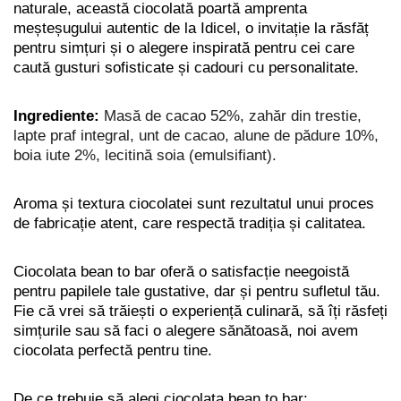
naturale, această ciocolată poartă amprenta
meșteșugului autentic de la Idicel, o invitație la răsfăț
pentru simțuri și o alegere inspirată pentru cei care
caută gusturi sofisticate și cadouri cu personalitate.
Ingrediente:
Masă de cacao 52%, zahăr din trestie,
lapte praf integral, unt de cacao, alune de pădure 10%,
boia iute 2%, lecitină soia (emulsifiant).
Aroma și textura ciocolatei sunt rezultatul unui proces
de fabricație atent, care respectă tradiția și calitatea.
Ciocolata bean to bar oferă o satisfacție neegoistă
pentru papilele tale gustative, dar și pentru sufletul tău.
Fie că vrei să trăiești o experiență culinară, să îți răsfeți
simțurile sau să faci o alegere sănătoasă, noi avem
ciocolata perfectă pentru tine.
De ce trebuie să alegi ciocolata bean to bar: