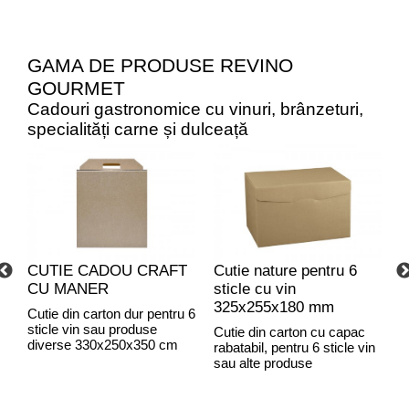
GAMA DE PRODUSE REVINO
GOURMET
Cadouri gastronomice cu vinuri, brânzeturi,
specialități carne și dulceață
CUTIE CADOU CRAFT
Cutie nature pentru 6
C
CU MANER
sticle cu vin
C
325x255x180 mm
Cutie din carton dur pentru 6
sticle vin sau produse
Cutie din carton cu capac
C
diverse 330x250x350 cm
rabatabil, pentru 6 sticle vin
r
sau alte produse
C