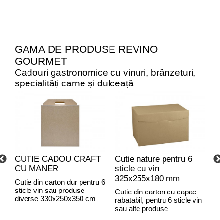
GAMA DE PRODUSE REVINO
GOURMET
Cadouri gastronomice cu vinuri, brânzeturi,
specialități carne și dulceață
CUTIE CADOU CRAFT
Cutie nature pentru 6
C
CU MANER
sticle cu vin
C
325x255x180 mm
Cutie din carton dur pentru 6
sticle vin sau produse
Cutie din carton cu capac
C
diverse 330x250x350 cm
rabatabil, pentru 6 sticle vin
r
sau alte produse
C