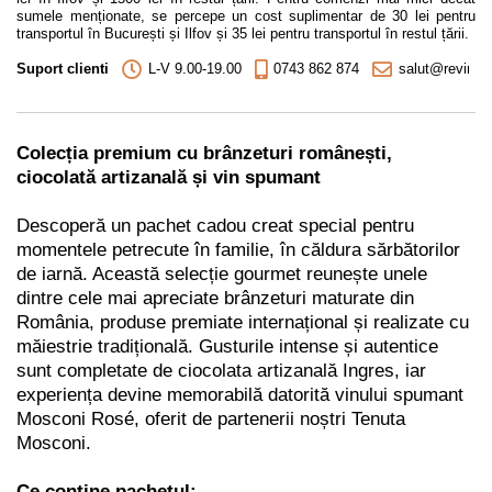
sumele menționate, se percepe un cost suplimentar de 30 lei pentru
transportul în București și Ilfov și 35 lei pentru transportul în restul țării.
Suport clienti
L-V 9.00-19.00
0743 862 874
salut@revino.r
Colecția premium cu brânzeturi românești,
ciocolată artizanală și vin spumant
Descoperă un pachet cadou creat special pentru
momentele petrecute în familie, în căldura sărbătorilor
de iarnă. Această selecție gourmet reunește unele
dintre cele mai apreciate brânzeturi maturate din
România, produse premiate internațional și realizate cu
măiestrie tradițională. Gusturile intense și autentice
sunt completate de ciocolata artizanală Ingres, iar
experiența devine memorabilă datorită vinului spumant
Mosconi Rosé, oferit de partenerii noștri Tenuta
Mosconi.
Ce conține pachetul: