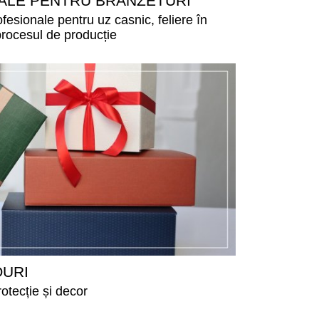
ALE PENTRU BRANZETURI
fesionale pentru uz casnic, feliere în
 procesul de producție
OURI
otecție și decor