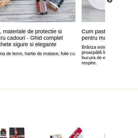
 materiale de protectie si
Cum pastram branzeturil
ru cadouri - Ghid complet
pentru mai mult timp
hete sigure si elegante
Brânza este un organism viu
proaspătă în frigider, astfel 
ana de lemn, hartie de matase, folie cu
bucura de ea mai mult timp, 
respire.