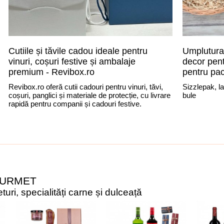
Cutiile și tăvile cadou ideale pentru
Umplutura,
vinuri, coșuri festive și ambalaje
decor pent
premium - Revibox.ro
pentru pac
Revibox.ro oferă cutii cadouri pentru vinuri, tăvi,
Sizzlepak, l
coșuri, panglici și materiale de protecție, cu livrare
bule
rapidă pentru companii și cadouri festive.
OURMET
uri, specialități carne și dulceață