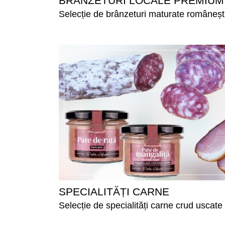
BRÂNZETURI LOCALE PREMIUM
Selecție de brânzeturi maturate româneșt
SPECIALITĂȚI CARNE
Selecție de specialități carne crud uscate 