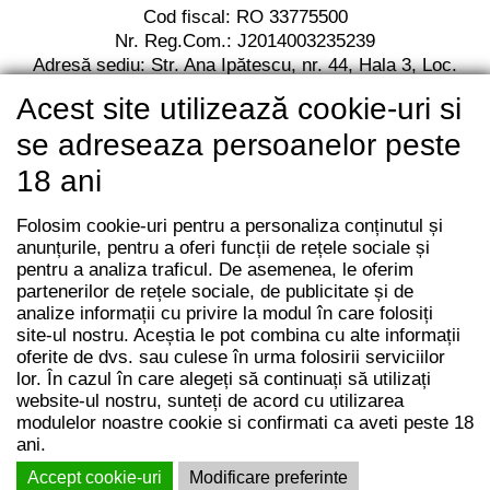
Cod fiscal: RO 33775500
Nr. Reg.Com.: J2014003235239
Adresă sediu: Str. Ana Ipătescu,
nr. 44, Hala 3,
Loc.
Jilava, Jud. Ilfov,
Cod postal 077120
Acest site utilizează cookie-uri si
RO13 BACX 0000 0010 7112 2001
Unicredit Bank
se adreseaza persoanelor peste
18 ani
Folosim cookie-uri pentru a personaliza conținutul și
anunțurile, pentru a oferi funcții de rețele sociale și
pentru a analiza traficul. De asemenea, le oferim
partenerilor de rețele sociale, de publicitate și de
analize informații cu privire la modul în care folosiți
site-ul nostru. Aceștia le pot combina cu alte informații
oferite de dvs. sau culese în urma folosirii serviciilor
lor. În cazul în care alegeți să continuați să utilizați
website-ul nostru, sunteți de acord cu utilizarea
modulelor noastre cookie si confirmati ca aveti peste 18
ani.
© REVINO ROMANIA 2014 - 2026 | Toate drepturile rezervate |
Termeni si conditii
|
ANPC
Accept cookie-uri
Modificare preferinte