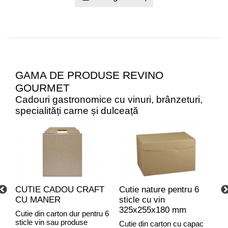
GAMA DE PRODUSE REVINO
GOURMET
Cadouri gastronomice cu vinuri, brânzeturi,
specialități carne și dulceață
CUTIE CADOU CRAFT
Cutie nature pentru 6
C
CU MANER
sticle cu vin
C
325x255x180 mm
Cutie din carton dur pentru 6
sticle vin sau produse
Cutie din carton cu capac
C