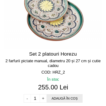
Set 2 platouri Horezu
2 farfurii pictate manual, diametru 20 și 27 cm și cutie
cadou
COD: HRZ_2
În stoc
255.00 Lei
-
+
ADAUGĂ ÎN COȘ