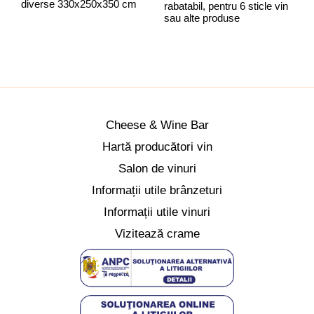
diverse 330x250x350 cm
rabatabil, pentru 6 sticle vin
r
sau alte produse
C
Cheese & Wine Bar
Hartă producători vin
Salon de vinuri
Informații utile brânzeturi
Informații utile vinuri
Vizitează crame