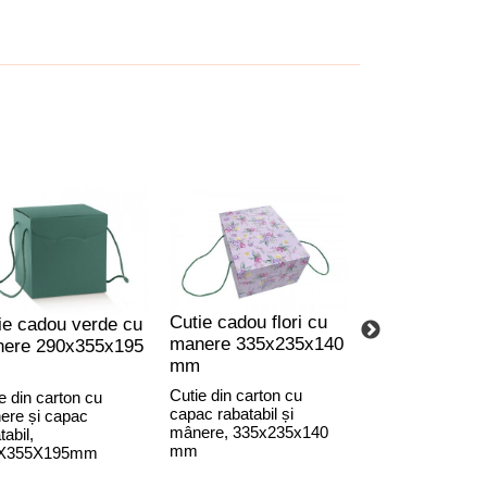
Cutie cadou flori cu
Cutie cadou s
ie cadou verde cu
manere 335x235x140
verde 2
ere 290x355x195
mm
compartiment
180x340x95 
Cutie din carton cu
e din carton cu
capac rabatabil și
ere și capac
Cutie două sticle
mânere, 335x235x140
tabil,
separator interio
mm
X355X195mm