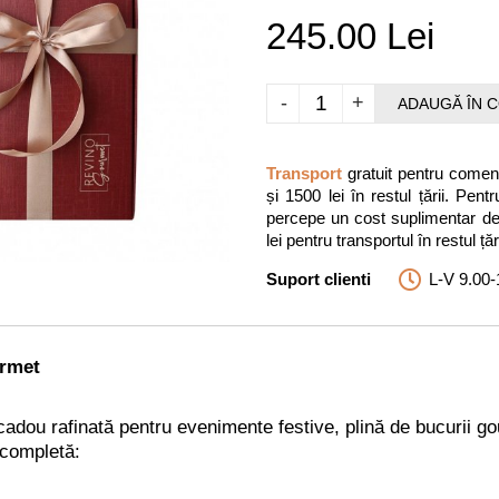
245.00 Lei
-
+
ADAUGĂ ÎN 
Transport
gratuit pentru comenz
și 1500 lei în restul țării. P
percepe un cost suplimentar de 3
lei pentru transportul în restul țări
Suport clienti
L-V 9.00-
urmet
ie cadou rafinată pentru evenimente festive, plină de bucurii 
 completă: