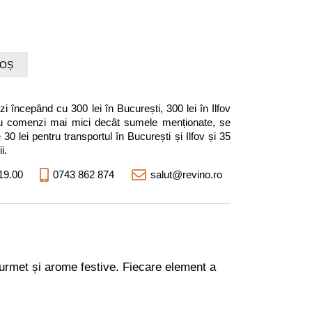
COȘ
i începând cu 300 lei în București, 300 lei în Ilfov
entru comenzi mai mici decât sumele menționate, se
0 lei pentru transportul în București și Ilfov și 35
i.
19.00
0743 862 874
salut@revino.ro
gourmet și arome festive. Fiecare element a