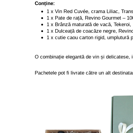
Conține:
1 x Vin Red Cuvée, crama Liliac, Trans
1 x Pate de rață, Revino Gourmet – 10
1 x Brânză maturată de vacă, Tekeroi
1 x Dulceață de coacăze negre, Revin
1 x cutie caou carton rigid, umplutură p
O combinație elegantă de vin și delicatese, i
Pachetele pot fi livrate către un alt destina