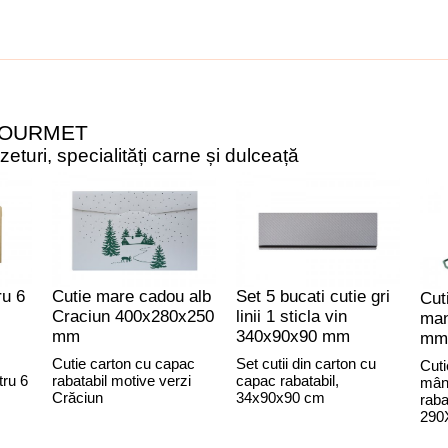
GOURMET
turi, specialități carne și dulceață
ru 6
Cutie mare cadou alb
Set 5 bucati cutie gri
Cut
Craciun 400x280x250
linii 1 sticla vin
man
mm
340x90x90 mm
mm
Cutie carton cu capac
Set cutii din carton cu
Cuti
tru 6
rabatabil motive verzi
capac rabatabil,
mân
Crăciun
34x90x90 cm
raba
290