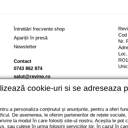
Rev
Întrebări frecvente shop
Cod 
Apariții în presă
Nr. 
Newsletter
Adre
Loc.
RO1
Contact
Unic
0743 862 874
salut@revino.ro
tilizează cookie-uri si se adreseaza 
tru a personaliza conținutul și anunțurile, pentru a oferi func
aficul. De asemenea, le oferim partenerilor de rețele sociale, 
privire la modul în care folosiți site-ul nostru. Aceștia le pot
vs. sau culese în urma folosirii serviciilor lor. În cazul în ca