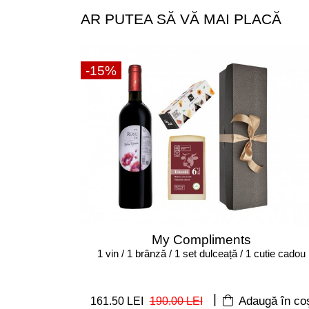
AR PUTEA SĂ VĂ MAI PLACĂ
-15%
My Compliments
1 vin / 1 brânză / 1 set dulceață / 1 cutie cadou
|
161.50 LEI
190.00 LEI
Adaugă în co