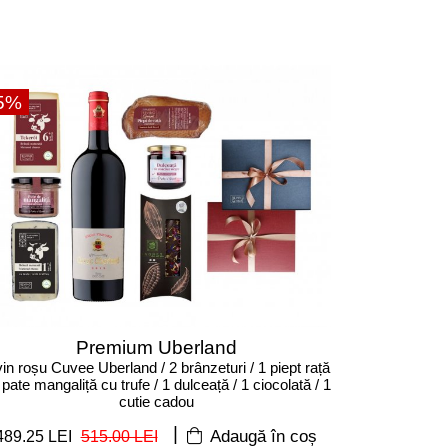
5%
Premium Uberland
vin roșu Cuvee Uberland / 2 brânzeturi / 1 piept rață
 pate mangaliță cu trufe / 1 dulceață / 1 ciocolată / 1
cutie cadou
|
489.25 LEI
515.00 LEI
Adaugă în coș