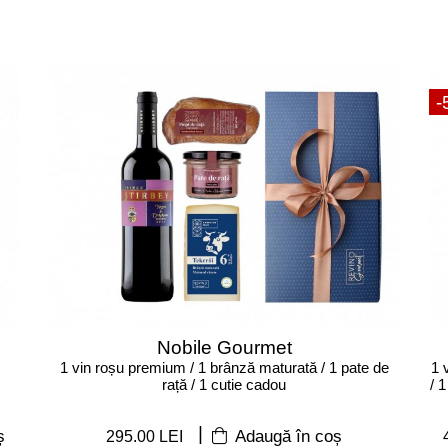
-
Nobile Gourmet
1 vin roșu premium / 1 brânză maturată / 1 pate de
1 
rață / 1 cutie cadou
/ 1
|
295.00 LEI
ș
Adaugă în coș