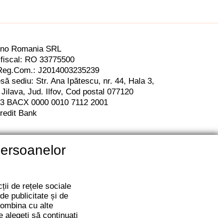
ino Romania SRL
fiscal: RO 33775500
Reg.Com.: J2014003235239
să sediu: Str. Ana Ipătescu,
nr. 44, Hala 3,
 Jilava, Jud. Ilfov,
Cod postal 077120
3 BACX 0000 0010 7112 2001
redit Bank
persoanelor
ții de rețele sociale
de publicitate și de
 combina cu alte
re alegeți să continuați