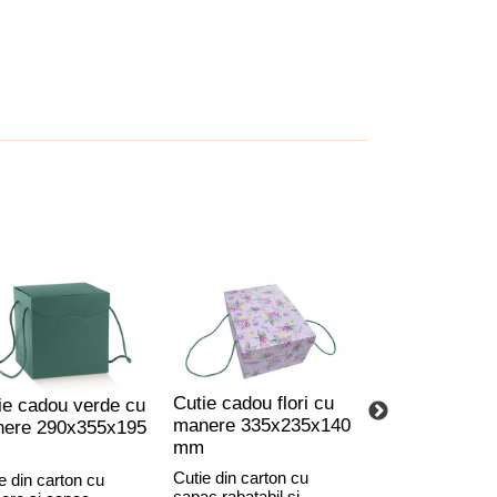
Cutie cadou flori cu
Cutie cadou s
ie cadou verde cu
manere 335x235x140
verde 2
ere 290x355x195
mm
compartiment
180x340x95 
Cutie din carton cu
e din carton cu
capac rabatabil și