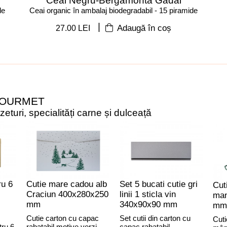
Ceai Negru-Bergamonta Gadal
de
Ceai organic în ambalaj biodegradabil - 15 piramide
|
27.00 LEI
Adaugă în coș
GOURMET
turi, specialități carne și dulceață
ru 6
Cutie mare cadou alb
Set 5 bucati cutie gri
Cut
Craciun 400x280x250
linii 1 sticla vin
man
mm
340x90x90 mm
mm
Cutie carton cu capac
Set cutii din carton cu
Cuti
tru 6
rabatabil motive verzi
capac rabatabil,