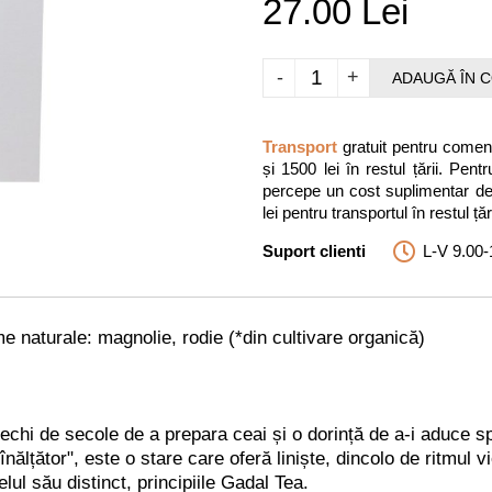
27.00 Lei
-
+
ADAUGĂ ÎN 
Transport
gratuit pentru comenz
și 1500 lei în restul țării. P
percepe un cost suplimentar de 3
lei pentru transportul în restul țări
Suport clienti
L-V 9.00-
e naturale: magnolie, rodie (*din cultivare organică)
echi de secole de a prepara ceai și o dorință de a-i aduce spir
ălțător", este o stare care oferă liniște, dincolo de ritmul v
lul său distinct, principiile Gadal Tea.