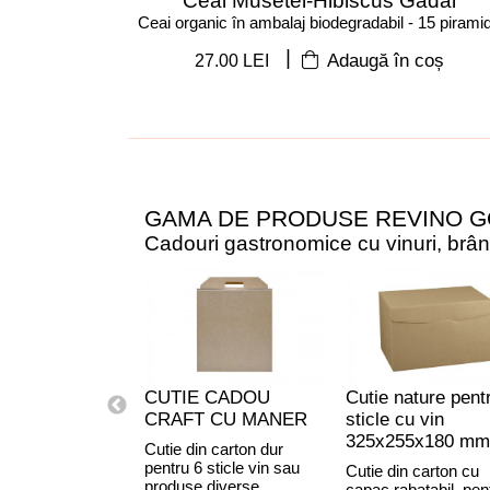
Ceai Musetel-Hibiscus Gadal
Ceai organic în ambalaj biodegradabil - 15 pirami
|
27.00 LEI
Adaugă în coș
GAMA DE PRODUSE REVINO 
Cadouri gastronomice cu vinuri, brânze
CUTIE CADOU
Cutie nature pent
CRAFT CU MANER
sticle cu vin
325x255x180 mm
Cutie din carton dur
pentru 6 sticle vin sau
Cutie din carton cu
produse diverse
capac rabatabil, pen