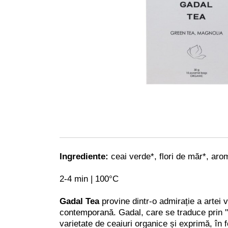
Ingrediente:
ceai verde*, flori de măr*, arom
2-4 min | 100°C
Gadal Tea
provine dintr-o admirație a artei v
contemporană. Gadal, care se traduce prin "în
varietate de ceaiuri organice și exprimă, în fe