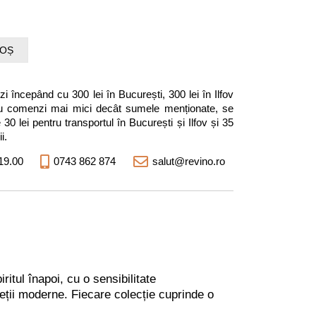
COȘ
i începând cu 300 lei în București, 300 lei în Ilfov
entru comenzi mai mici decât sumele menționate, se
0 lei pentru transportul în București și Ilfov și 35
i.
19.00
0743 862 874
salut@revino.ro
itul înapoi, cu o sensibilitate
ieții moderne. Fiecare colecție cuprinde o