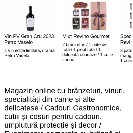
Vin PV Gran Cru 2023
Mixt Revino Gourmet
Speci
Petro Vaselo
Revi
2 brânzeturi / 1 pate de
rață / 1 piept rață / 1
1 vin ediție limitată, crama
3 pate
dulceață coacăze / 1 cutie
Petro Vaselo
mangali
cadou
1 cuti
Magazin online cu brânzeturi, vinuri,
specialități din carne și alte
delicatese / Cadouri Gastronomice,
cutiii și cosuri pentru cadouri,
umplutură protecție și decor /