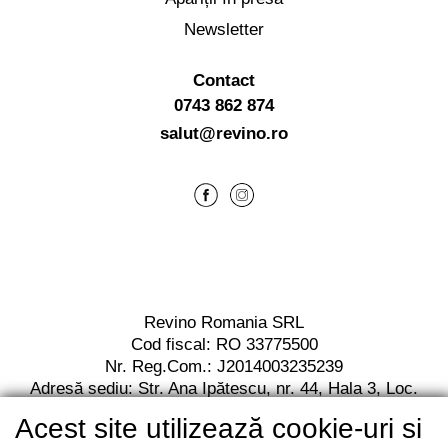
Newsletter
Contact
0743 862 874
salut@revino.ro
Revino Romania SRL
Cod fiscal: RO 33775500
Nr. Reg.Com.: J2014003235239
Adresă sediu: Str. Ana Ipătescu,
nr. 44, Hala 3,
Loc.
Jilava, Jud. Ilfov,
Cod postal 077120
Acest site utilizează cookie-uri si
RO13 BACX 0000 0010 7112 2001