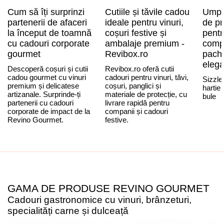
Cum să îți surprinzi
Cutiile și tăvile cadou
Umplu
partenerii de afaceri
ideale pentru vinuri,
de pr
la început de toamnă
coșuri festive și
pentr
cu cadouri corporate
ambalaje premium -
compl
gourmet
Revibox.ro
pache
eleg
Descoperă coșuri și cutii
Revibox.ro oferă cutii
cadou gourmet cu vinuri
cadouri pentru vinuri, tăvi,
Sizzle
premium și delicatese
coșuri, panglici și
hartie
artizanale. Surprinde-ți
materiale de protecție, cu
bule
partenerii cu cadouri
livrare rapidă pentru
corporate de impact de la
companii și cadouri
Revino Gourmet.
festive.
GAMA DE PRODUSE REVINO GOURMET
Cadouri gastronomice cu vinuri, brânzeturi,
specialități carne și dulceață