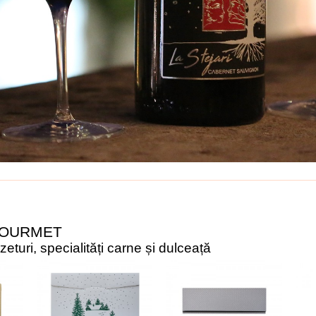
GOURMET
turi, specialități carne și dulceață