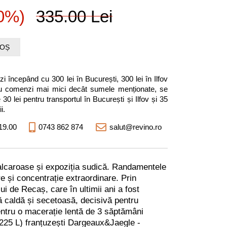
10%)
335.00 Lei
COȘ
i începând cu 300 lei în București, 300 lei în Ilfov
entru comenzi mai mici decât sumele menționate, se
0 lei pentru transportul în București și Ilfov și 35
i.
19.00
0743 862 874
salut@revino.ro
lcaroase și expoziția sudic
ă
. Randamentele
e și concentrație extraordinare. Prin
ui de Recaș, care în ultimii ani a fost
ă caldă și secetoasă, decisivă pentru
pentru o macerație lentă de 3 săptămâni
 (225 L) franțuzești Dargeaux&Jaegle -