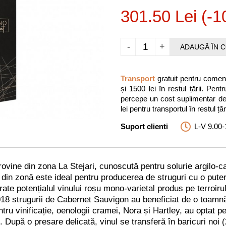
301.50 Lei (-
-
+
ADAUGĂ ÎN 
Transport
gratuit pentru comenz
și 1500 lei în restul țării. P
percepe un cost suplimentar de 3
lei pentru transportul în restul țări
Suport clienti
L-V 9.00-
vine din zona La Stejari, cunoscută pentru solurie argilo-ca
l din zonă este ideal pentru producerea de struguri cu o puter
ate potențialul vinului roșu mono-varietal produs pe terroirul
2018 strugurii de Cabernet Sauvigon au beneficiat de o toamn
ru vinificație, oenologii cramei, Nora și Hartley, au optat 
 După o presare delicată, vinul se transferă în baricuri noi