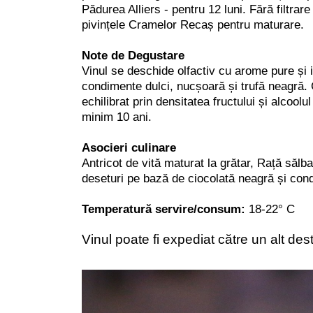
Pădurea Alliers - pentru 12 luni. Fără filtrare
pivințele Cramelor Recaș pentru maturare.
Note de Degustare
Vinul se deschide olfactiv cu arome pure și 
condimente dulci, nucșoară și trufă neagră. G
echilibrat prin densitatea fructului și alcoo
minim 10 ani.
Asocieri culinare
Antricot de vită maturat la grătar, Rață sălb
deseturi pe bază de ciocolată neagră și con
Temperatură servire/consum:
18-22° C
Vinul poate fi expediat către un alt des