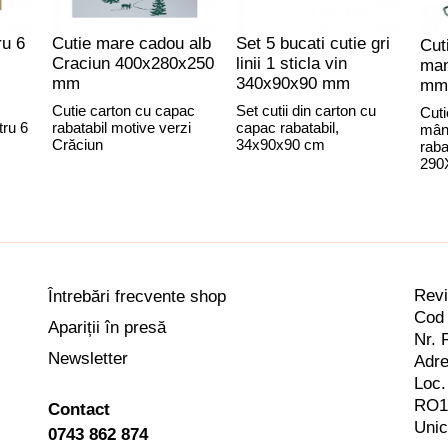
ru 6
Cutie mare cadou alb
Set 5 bucati cutie gri
Cut
Craciun 400x280x250
linii 1 sticla vin
man
mm
340x90x90 mm
mm
Cutie carton cu capac
Set cutii din carton cu
Cuti
tru 6
rabatabil motive verzi
capac rabatabil,
mân
Crăciun
34x90x90 cm
raba
290
Rev
Întrebări frecvente shop
Cod 
Apariții în presă
Nr. 
Newsletter
Adre
Loc.
RO1
Contact
Unic
0743 862 874