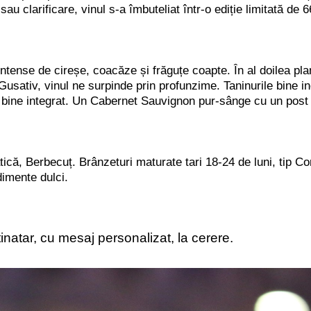
 sau clarificare, vinul s-a îmbuteliat într-o ediție limitată de
intense de cireșe, coacăze și frăguțe coapte. În al doilea pl
usativ, vinul ne surpinde prin profunzime. Taninurile bine in
lul bine integrat. Un Cabernet Sauvignon pur-sânge cu un post 
atică, Berbecuț. Brânzeturi maturate tari 18-24 de luni, tip 
dimente dulci.
tinatar, cu mesaj personalizat, la cerere.