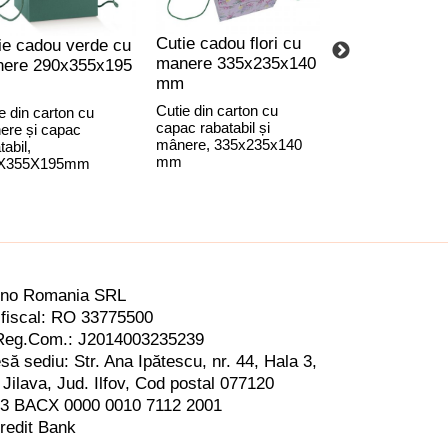
Cutie cadou flori cu
Cutie cadou s
ie cadou verde cu
manere 335x235x140
verde 2
ere 290x355x195
mm
compartiment
180x340x95 
Cutie din carton cu
e din carton cu
capac rabatabil și
ere și capac
Cutie două sticle
mânere, 335x235x140
tabil,
separator interio
mm
X355X195mm
ino Romania SRL
fiscal: RO 33775500
Reg.Com.: J2014003235239
să sediu: Str. Ana Ipătescu,
nr. 44, Hala 3,
 Jilava, Jud. Ilfov,
Cod postal 077120
3 BACX 0000 0010 7112 2001
redit Bank