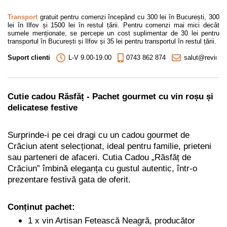
Transport
gratuit pentru comenzi începând cu 300 lei în București, 300
lei în Ilfov și 1500 lei în restul țării. Pentru comenzi mai mici decât
sumele menționate, se percepe un cost suplimentar de 30 lei pentru
transportul în București și Ilfov și 35 lei pentru transportul în restul țării.
Suport clienti
L-V 9.00-19.00
0743 862 874
salut@revino.r
Cutie cadou Răsfăț - Pachet gourmet cu vin roșu și
delicatese festive
Surprinde-i pe cei dragi cu un cadou gourmet de
Crăciun atent selecționat, ideal pentru familie, prieteni
sau parteneri de afaceri. Cutia Cadou „Răsfăț de
Crăciun” îmbină eleganța cu gustul autentic, într-o
prezentare festivă gata de oferit.
Conținut pachet:
1 x vin Artisan Fetească Neagră, producător