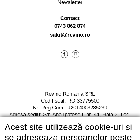
Newsletter
Contact
0743 862 874
salut@revino.ro
Revino Romania SRL
Cod fiscal: RO 33775500
Nr. Reg.Com.: J2014003235239
Adresă sediu: Str. Ana Ipătescu,
nr. 44, Hala 3,
Loc.
Jilava, Jud. Ilfov,
Cod postal 077120
Acest site utilizează cookie-uri si
RO13 BACX 0000 0010 7112 2001
Unicredit Bank
se adreseaza persoanelor peste