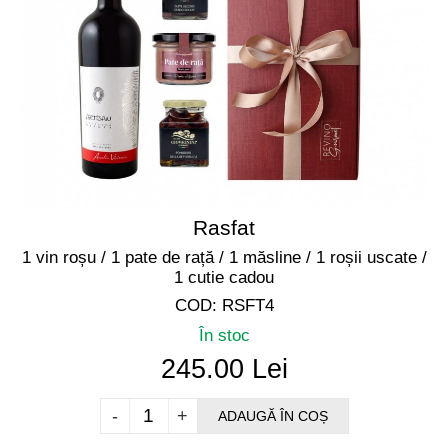
Rasfat
1 vin roșu / 1 pate de rață / 1 măsline / 1 roșii uscate /
1 cutie cadou
COD: RSFT4
În stoc
245.00 Lei
-
+
ADAUGĂ ÎN COȘ