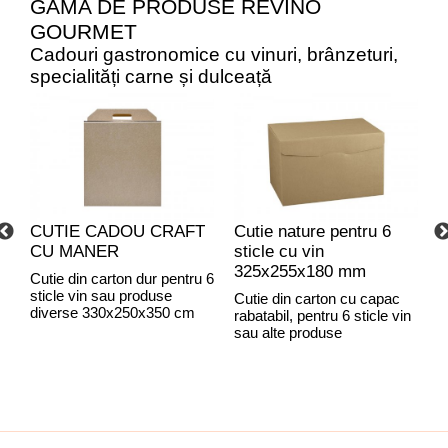
GAMA DE PRODUSE REVINO
GOURMET
Cadouri gastronomice cu vinuri, brânzeturi,
specialități carne și dulceață
CUTIE CADOU CRAFT
Cutie nature pentru 6
C
CU MANER
sticle cu vin
C
325x255x180 mm
Cutie din carton dur pentru 6
sticle vin sau produse
Cutie din carton cu capac
C
diverse 330x250x350 cm
rabatabil, pentru 6 sticle vin
r
sau alte produse
C