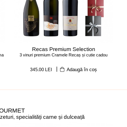
Recas Premium Selection
ma
3 vinuri premium Cramele Recaș și cutie cadou
|
345.00 LEI
Adaugă în coș
GOURMET
turi, specialități carne și dulceață