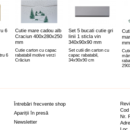
ru 6
Cutie mare cadou alb
Set 5 bucati cutie gri
Cut
Craciun 400x280x250
linii 1 sticla vin
man
mm
340x90x90 mm
mm
Cutie carton cu capac
Set cutii din carton cu
Cuti
tru 6
rabatabil motive verzi
capac rabatabil,
mân
Crăciun
34x90x90 cm
raba
290
Rev
Întrebări frecvente shop
Cod 
Apariții în presă
Nr. 
Newsletter
Adre
Loc.