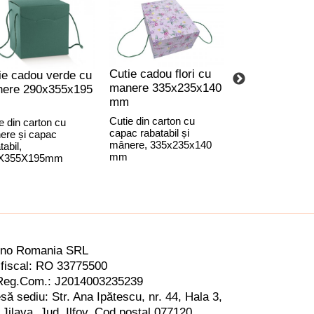
Cutie cadou flori cu
Cutie cadou s
ie cadou verde cu
manere 335x235x140
verde 2
ere 290x355x195
mm
compartiment
180x340x95 
Cutie din carton cu
e din carton cu
capac rabatabil și
ere și capac
Cutie două sticle
mânere, 335x235x140
tabil,
separator interio
mm
X355X195mm
ino Romania SRL
fiscal: RO 33775500
Reg.Com.: J2014003235239
să sediu: Str. Ana Ipătescu,
nr. 44, Hala 3,
 Jilava, Jud. Ilfov,
Cod postal 077120