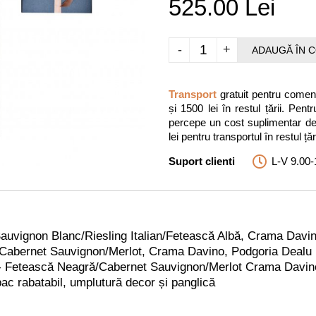
525.00 Lei
-
+
ADAUGĂ ÎN 
Transport
gratuit pentru comenz
și 1500 lei în restul țării. P
percepe un cost suplimentar de 3
lei pentru transportul în restul țări
Suport clienti
L-V 9.00-
Sauvignon Blanc/Riesling Italian/Fetească Albă, Crama Davi
 Cabernet Sauvignon/Merlot, Crama Davino, Podgoria Dealu 
- Fetească Neagră/Cabernet Sauvignon/Merlot Crama Davino
ac rabatabil, umplutură decor și panglică