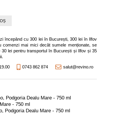
COȘ
i începând cu 300 lei în București, 300 lei în Ilfov
entru comenzi mai mici decât sumele menționate, se
0 lei pentru transportul în București și Ilfov și 35
i.
19.00
0743 862 874
salut@revino.ro
no, Podgoria Dealu Mare - 750 ml
Mare - 750 ml
, Podgoria Dealu Mare - 750 ml