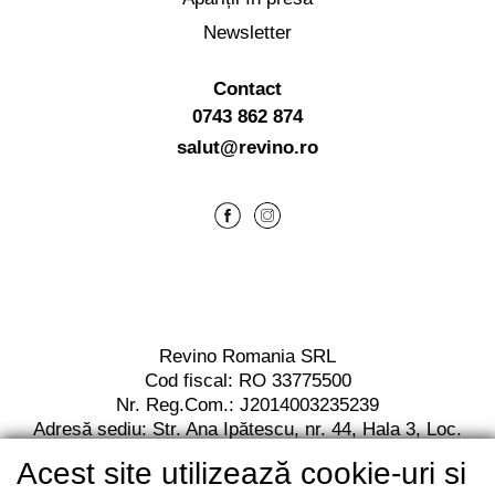
Newsletter
Contact
0743 862 874
salut@revino.ro
Revino Romania SRL
Cod fiscal: RO 33775500
Nr. Reg.Com.: J2014003235239
Adresă sediu: Str. Ana Ipătescu,
nr. 44, Hala 3,
Loc.
Jilava, Jud. Ilfov,
Cod postal 077120
Acest site utilizează cookie-uri si
RO13 BACX 0000 0010 7112 2001