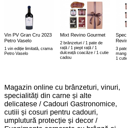
Vin PV Gran Cru 2023
Mixt Revino Gourmet
Speci
Petro Vaselo
Revi
2 brânzeturi / 1 pate de
rață / 1 piept rață / 1
1 vin ediție limitată, crama
3 pate
dulceață coacăze / 1 cutie
Petro Vaselo
mangali
cadou
1 cuti
Magazin online cu brânzeturi, vinuri,
specialități din carne și alte
delicatese / Cadouri Gastronomice,
cutiii și cosuri pentru cadouri,
umplutură protecție și decor /