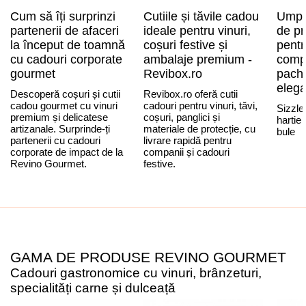
Cum să îți surprinzi
Cutiile și tăvile cadou
Umplu
partenerii de afaceri
ideale pentru vinuri,
de pr
la început de toamnă
coșuri festive și
pentr
cu cadouri corporate
ambalaje premium -
compl
gourmet
Revibox.ro
pache
eleg
Descoperă coșuri și cutii
Revibox.ro oferă cutii
cadou gourmet cu vinuri
cadouri pentru vinuri, tăvi,
Sizzle
premium și delicatese
coșuri, panglici și
hartie
artizanale. Surprinde-ți
materiale de protecție, cu
bule
partenerii cu cadouri
livrare rapidă pentru
corporate de impact de la
companii și cadouri
Revino Gourmet.
festive.
GAMA DE PRODUSE REVINO GOURMET
Cadouri gastronomice cu vinuri, brânzeturi,
specialități carne și dulceață