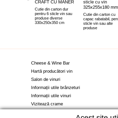
CRAFT CU MANER
sticle cu vin
325x255x180 mm
Cutie din carton dur
pentru 6 sticle vin sau
Cutie din carton cu
produse diverse
capac rabatabil, pen
330x250x350 cm
sticle vin sau alte
produse
Cheese & Wine Bar
Hartă producători vin
Salon de vinuri
Informații utile brânzeturi
Informații utile vinuri
Vizitează crame
Acest site u