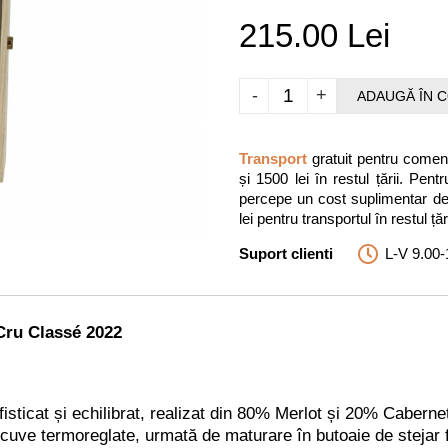
215.00 Lei
-
+
ADAUGĂ ÎN 
Transport
gratuit pentru comenz
și 1500 lei în restul țării. P
percepe un cost suplimentar de 3
lei pentru transportul în restul țări
Suport clienti
L-V 9.00-
Cru Classé 2022
isticat și echilibrat, realizat din 80% Merlot și 20% Caberne
 cuve termoreglate, urmată de maturare în butoaie de stejar f