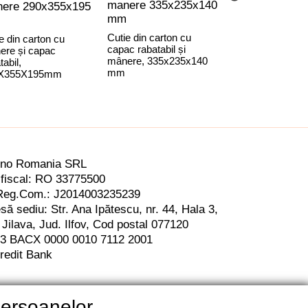
manere 335x235x140
verde 2
ere 290x355x195
mm
compartiment
180x340x95 
Cutie din carton cu
e din carton cu
capac rabatabil și
ere și capac
Cutie două sticle
mânere, 335x235x140
tabil,
separator interio
mm
X355X195mm
ino Romania SRL
fiscal: RO 33775500
Reg.Com.: J2014003235239
să sediu: Str. Ana Ipătescu,
nr. 44, Hala 3,
 Jilava, Jud. Ilfov,
Cod postal 077120
3 BACX 0000 0010 7112 2001
redit Bank
persoanelor