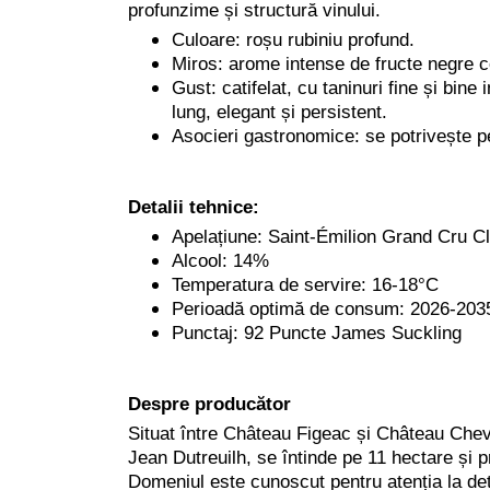
profunzime și structură vinului.
Culoare: roșu rubiniu profund.
Miros: arome intense de fructe negre co
Gust: catifelat, cu taninuri fine și bin
lung, elegant și persistent.
Asocieri gastronomice: se potrivește pe
Detalii tehnice:
Apelațiune: Saint-Émilion Grand Cru C
Alcool: 14%
Temperatura de servire: 16-18°C
Perioadă optimă de consum: 2026-203
Punctaj: 92 Puncte James Suckling
Despre producător
Situat între Château Figeac și Château Cheva
Jean Dutreuilh, se întinde pe 11 hectare și pr
Domeniul este cunoscut pentru atenția la detal