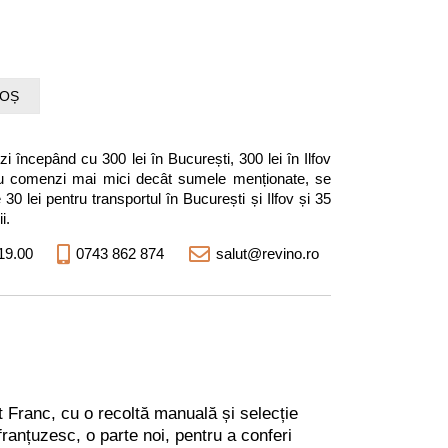
COȘ
i începând cu 300 lei în București, 300 lei în Ilfov
entru comenzi mai mici decât sumele menționate, se
0 lei pentru transportul în București și Ilfov și 35
i.
19.00
0743 862 874
salut@revino.ro
t Franc, cu o recoltă manuală și selecție
ranțuzesc, o parte noi, pentru a conferi