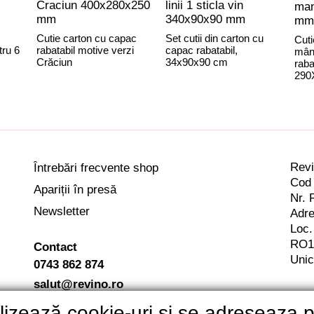
Craciun 400x280x250
linii 1 sticla vin
man
mm
340x90x90 mm
mm
Cutie carton cu capac
Set cutii din carton cu
Cuti
tru 6
rabatabil motive verzi
capac rabatabil,
mân
Crăciun
34x90x90 cm
raba
290
Rev
Întrebări frecvente shop
Cod 
Apariții în presă
Nr. 
Newsletter
Adre
Loc.
RO1
Contact
Unic
0743 862 874
salut@revino.ro
tilizează cookie-uri si se adreseaza 