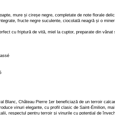
apte, mure și cireșe negre, completate de note florale delica
e integrate, fructe negre suculente, ciocolată neagră și o mine
rfect cu friptură de vită, miel la cuptor, preparate din vânat
lassé
5
l Blanc, Château Pierre 1er beneficiază de un terroir calcar
oduce vinuri elegante, cu profil clasic de Saint-Émilion, mai 
ii, respectul pentru terroir și vinurile cu potențial de învec