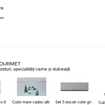
va
emn
GOURMET
turi, specialități carne și dulceață
ru 6
Cutie mare cadou alb
Set 5 bucati cutie gri
Cut