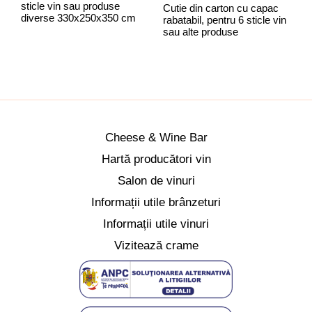
sticle vin sau produse
Cutie din carton cu capac
C
diverse 330x250x350 cm
rabatabil, pentru 6 sticle vin
r
sau alte produse
C
Cheese & Wine Bar
Hartă producători vin
Salon de vinuri
Informații utile brânzeturi
Informații utile vinuri
Vizitează crame