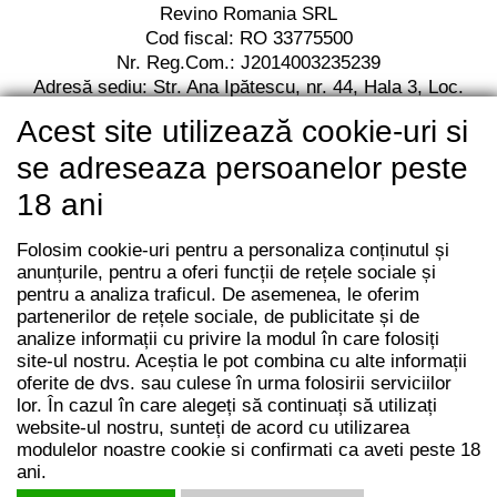
Revino Romania SRL
Cod fiscal: RO 33775500
Nr. Reg.Com.: J2014003235239
Adresă sediu: Str. Ana Ipătescu,
nr. 44, Hala 3,
Loc.
Jilava, Jud. Ilfov,
Cod postal 077120
Acest site utilizează cookie-uri si
RO13 BACX 0000 0010 7112 2001
Unicredit Bank
se adreseaza persoanelor peste
18 ani
Folosim cookie-uri pentru a personaliza conținutul și
anunțurile, pentru a oferi funcții de rețele sociale și
pentru a analiza traficul. De asemenea, le oferim
partenerilor de rețele sociale, de publicitate și de
analize informații cu privire la modul în care folosiți
site-ul nostru. Aceștia le pot combina cu alte informații
oferite de dvs. sau culese în urma folosirii serviciilor
lor. În cazul în care alegeți să continuați să utilizați
website-ul nostru, sunteți de acord cu utilizarea
modulelor noastre cookie si confirmati ca aveti peste 18
ani.
© REVINO ROMANIA 2014 - 2026 | Toate drepturile rezervate |