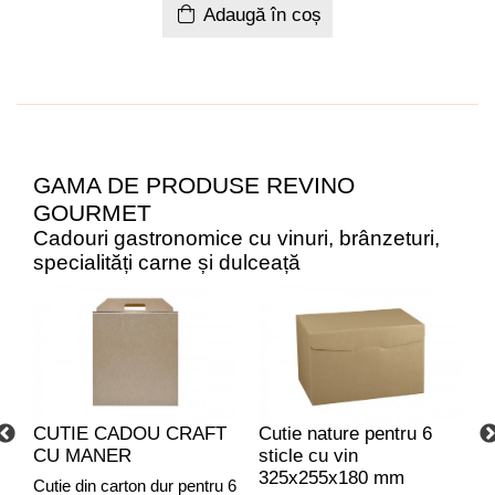
Adaugă în coș
GAMA DE PRODUSE REVINO
GOURMET
Cadouri gastronomice cu vinuri, brânzeturi,
specialități carne și dulceață
CUTIE CADOU CRAFT
Cutie nature pentru 6
C
CU MANER
sticle cu vin
C
325x255x180 mm
Cutie din carton dur pentru 6